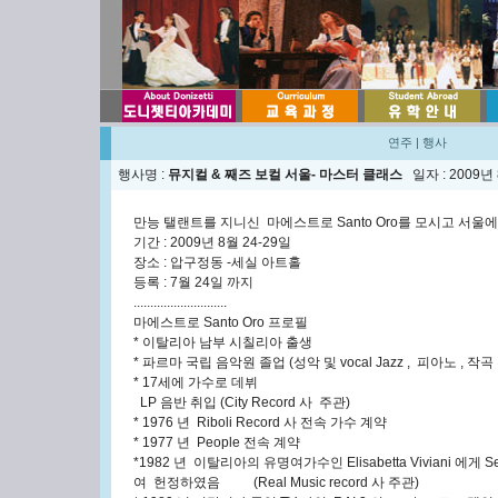
연주
|
행사
행사명 :
뮤지컬 & 째즈 보컬 서울- 마스터 클래스
일자 : 2009년
만능 탤랜트를 지니신 마에스트로 Santo Oro를 모시고 서울
기간 : 2009년 8월 24-29일
장소 : 압구정동 -세실 아트홀
등록 : 7월 24일 까지
............................
마에스트로 Santo Oro 프로필
* 이탈리아 남부 시칠리아 출생
* 파르마 국립 음악원 졸업 (성악 및 vocal Jazz , 피아노 , 작곡
* 17세에 가수로 데뷔
LP 음반 취입 (City Record 사 주관)
* 1976 년 Riboli Record 사 전속 가수 계약
* 1977 년 People 전속 계약
*1982 년 이탈리아의 유명여가수인 Elisabetta Viviani 에게 Se
여 헌정하였음 (Real Music record 사 주관)